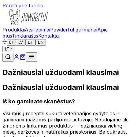
Pereiti prie turinio
Produktai
Atsiliepimai
Pawderful gurmanai
Apie
mus
Tinklaraštis
Kontaktai
LT
LV
ET
EN
LT
Dažniausiai užduodami klausimai
Dažniausiai užduodami klausimai
Iš ko gaminate skanėstus?
Visi mūsų receptai sukurti veterinarijos gydytojos ir
gaminami mažomis partijomis Lietuvoje. Naudojame tik
žmonėms tinkamus produktus — dažniausiai vietinę
mėsą, daržoves ir natūralius prieskonius. Be cukraus,