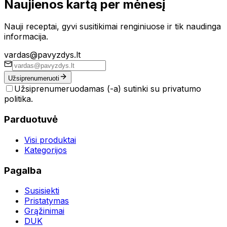
Naujienos kartą per mėnesį
Nauji receptai, gyvi susitikimai renginiuose ir tik naudinga
informacija.
vardas@pavyzdys.lt
Užsiprenumeruoti
Užsiprenumeruodamas (-a) sutinki su privatumo
politika.
Parduotuvė
Visi produktai
Kategorijos
Pagalba
Susisiekti
Pristatymas
Grąžinimai
DUK