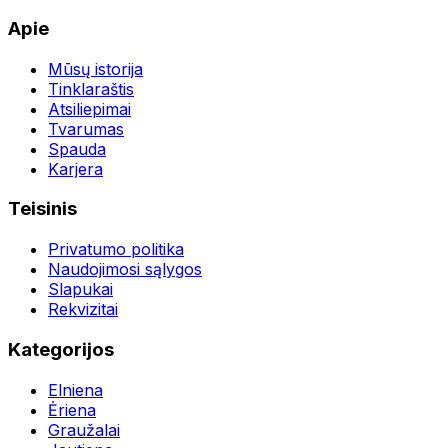
Apie
Mūsų istorija
Tinklaraštis
Atsiliepimai
Tvarumas
Spauda
Karjera
Teisinis
Privatumo politika
Naudojimosi sąlygos
Slapukai
Rekvizitai
Kategorijos
Elniena
Ėriena
Graužalai