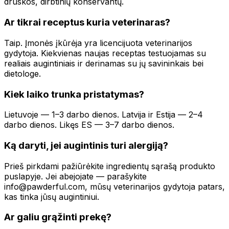
druskos, dirbtinių konservantų.
Ar tikrai receptus kuria veterinaras?
Taip. Įmonės įkūrėja yra licencijuota veterinarijos
gydytoja. Kiekvienas naujas receptas testuojamas su
realiais augintiniais ir derinamas su jų savininkais bei
dietologe.
Kiek laiko trunka pristatymas?
Lietuvoje — 1–3 darbo dienos. Latvija ir Estija — 2–4
darbo dienos. Likęs ES — 3–7 darbo dienos.
Ką daryti, jei augintinis turi alergiją?
Prieš pirkdami pažiūrėkite ingredientų sąrašą produkto
puslapyje. Jei abejojate — parašykite
info@pawderful.com
, mūsų veterinarijos gydytoja patars,
kas tinka jūsų augintiniui.
Ar galiu grąžinti prekę?