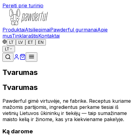
Pereiti prie turinio
Produktai
Atsiliepimai
Pawderful gurmanai
Apie
mus
Tinklaraštis
Kontaktai
LT
LV
ET
EN
LT
Tvarumas
Tvarumas
Pawderful gimė virtuvėje, ne fabrike. Receptus kuriame
mažomis partijomis, ingredientus perkame tiesiai iš
vietinių Lietuvos ūkininkų ir tiekėjų — taip sumažiname
maisto kelią ir žinome, kas yra kiekviename pakelyje.
Ką darome