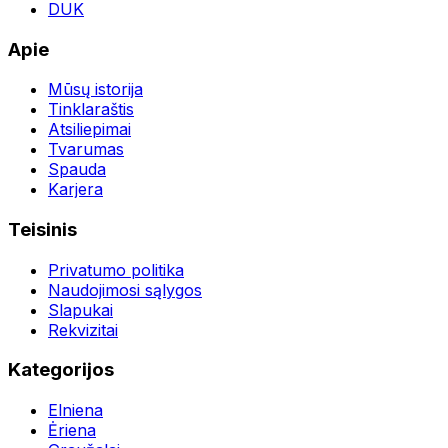
DUK
Apie
Mūsų istorija
Tinklaraštis
Atsiliepimai
Tvarumas
Spauda
Karjera
Teisinis
Privatumo politika
Naudojimosi sąlygos
Slapukai
Rekvizitai
Kategorijos
Elniena
Ėriena