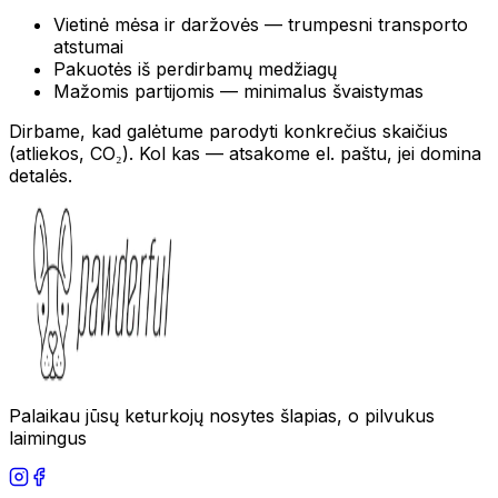
Vietinė mėsa ir daržovės — trumpesni transporto
atstumai
Pakuotės iš perdirbamų medžiagų
Mažomis partijomis — minimalus švaistymas
Dirbame, kad galėtume parodyti konkrečius skaičius
(atliekos, CO₂). Kol kas — atsakome el. paštu, jei domina
detalės.
Palaikau jūsų keturkojų nosytes šlapias, o pilvukus
laimingus