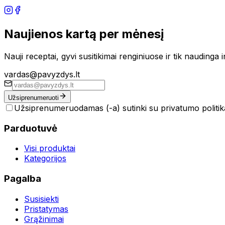
Naujienos kartą per mėnesį
Nauji receptai, gyvi susitikimai renginiuose ir tik naudinga 
vardas@pavyzdys.lt
Užsiprenumeruoti
Užsiprenumeruodamas (-a) sutinki su privatumo politik
Parduotuvė
Visi produktai
Kategorijos
Pagalba
Susisiekti
Pristatymas
Grąžinimai