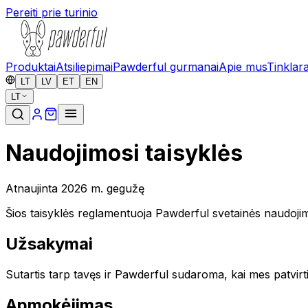
Pereiti prie turinio
Produktai
Atsiliepimai
Pawderful gurmanai
Apie mus
Tinklara
LT
LV
ET
EN
LT
Naudojimosi taisyklės
Atnaujinta 2026 m. gegužę
Šios taisyklės reglamentuoja Pawderful svetainės naudojimą
Užsakymai
Sutartis tarp tavęs ir Pawderful sudaroma, kai mes patvir
Apmokėjimas