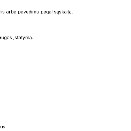
is arba pavedimu pagal sąskaitą.
augos įstatymą.
gus