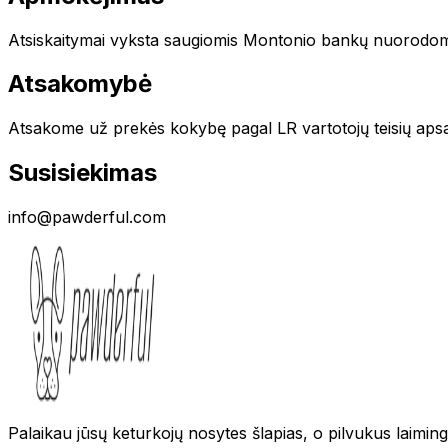
Atsiskaitymai vyksta saugiomis Montonio bankų nuorodom
Atsakomybė
Atsakome už prekės kokybę pagal LR vartotojų teisių aps
Susisiekimas
info@pawderful.com
Palaikau jūsų keturkojų nosytes šlapias, o pilvukus laimin