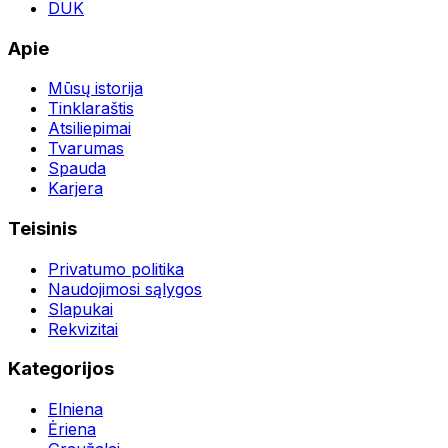
DUK
Apie
Mūsų istorija
Tinklaraštis
Atsiliepimai
Tvarumas
Spauda
Karjera
Teisinis
Privatumo politika
Naudojimosi sąlygos
Slapukai
Rekvizitai
Kategorijos
Elniena
Ėriena