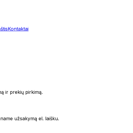
štis
Kontaktai
 ir prekių pirkimą.
tiname užsakymą el. laišku.